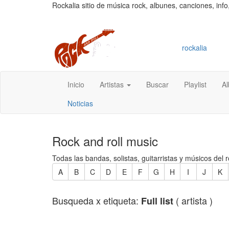
Rockalia sitio de música rock, albunes, canciones, info
rockalia
Inicio
Artistas
Buscar
Playlist
A
Noticias
Rock and roll music
Todas las bandas, solistas, guitarristas y músicos del r
A
B
C
D
E
F
G
H
I
J
K
Busqueda x etiqueta:
( artista )
Full list