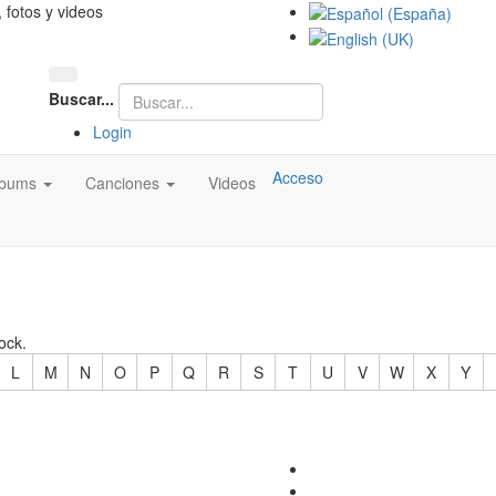
, fotos y videos
Buscar...
Login
Acceso
lbums
Canciones
Videos
ock.
L
M
N
O
P
Q
R
S
T
U
V
W
X
Y