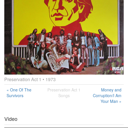
Preservation Act 1
• 1973
« One Of The
Preservation Act 1
Money and
Survivors
Songs
Corruption/I Am
Your Man »
Video