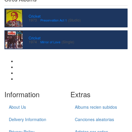
Cricket
·
1973
(Studio)
Preservation Act 1
Cricket
·
1974
(Single)
Mirror of Love
Information
Extras
About Us
Albums recien subidos
Delivery Information
Canciones aleatorias
Privacy Policy
Artistas por orden