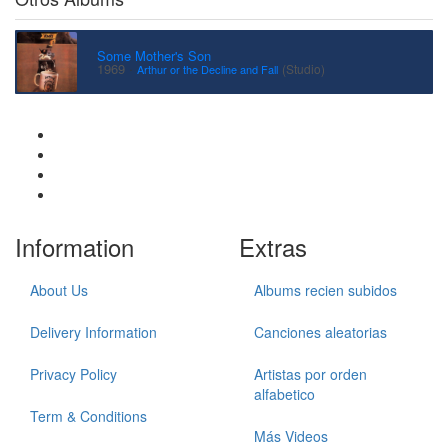
Some Mother's Son
·
1969
(Studio)
Arthur or the Decline and Fall
Information
Extras
About Us
Albums recien subidos
Delivery Information
Canciones aleatorias
Privacy Policy
Artistas por orden
alfabetico
Term & Conditions
Más Videos