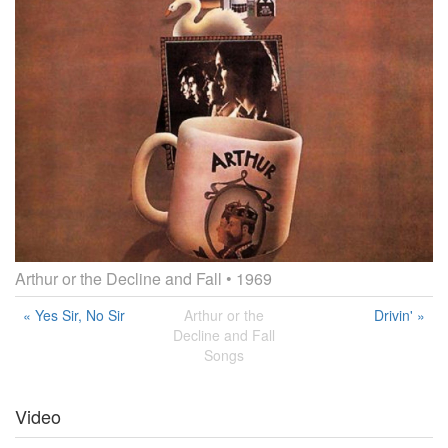
Arthur or the Decline and Fall
• 1969
« Yes Sir, No Sir
Arthur or the
Drivin' »
Decline and Fall
Songs
Video