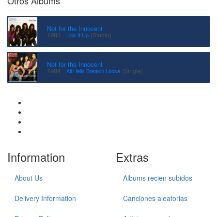
Otros Albums
Not for the Innocent
·
1983
(Studio)
Lick It Up
Not for the Innocent
·
1984
(Single)
All Hells Breakin Loose
Information
Extras
About Us
Albums recien subidos
Delivery Information
Canciones aleatorias