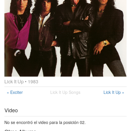
Lick It Up
• 1983
« Exciter
Lick It Up Songs
Lick It Up »
Video
No se encontró el video para la posición 02.