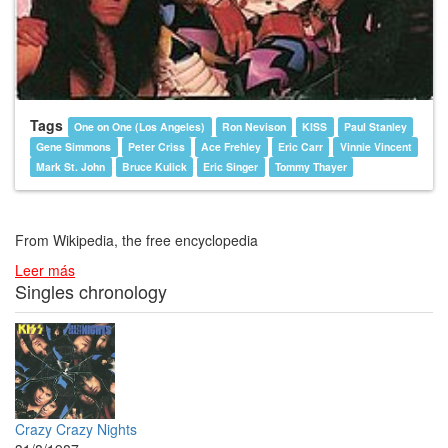
Tags
One on One (Los Angeles)
Ron Nevison
KISS
Paul Stanley
Gene Simmons
Peter Criss
Ace Frehley
Eric Carr
Vinnie Vincent
Mark St. John
Bruce Kulick
Eric Singer
Tommy Thayer
From Wikipedia, the free encyclopedia
Leer más
Singles chronology
Crazy Crazy Nights