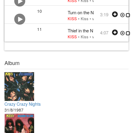
KISS
•
Kiss
• w:
Simmons, Davitt Sig
10
Turn on the Night
3:19
KISS
•
Kiss
• w:
Stanley, Diane Warr
11
Thief in the Night
4:07
KISS
•
Kiss
• w:
Simmons, Mitch We
Album
Crazy Crazy Nights
31/8/1987