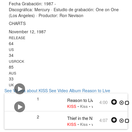
Fecha Grabación:
1987 -
Discográfica:
Mercury
·
Estudio de grabación:
One on One
(Los Angeles)
·
Productor:
Ron Nevison
CHARTS
November 12, 1987
RELEASE
64
US
34
USROCK
85
AUS
33
UK
See Videos about KISS
See Video Album Reason to Live
1
Reason to Live
4:00
KISS
•
Kiss
• w:
Stanley, Child
• v:
S
2
Thief in the Night
4:07
KISS
•
Kiss
• w:
Simmons, Mitch We