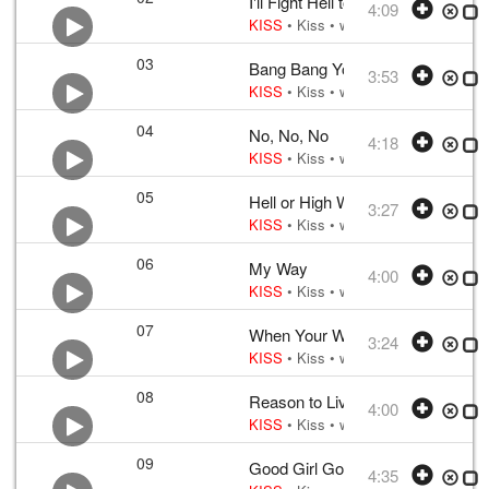
I'll Fight Hell to Hold You
4:09
KISS
•
Kiss
• w:
Stanley, Mitchell, B
03
Bang Bang You
3:53
KISS
•
Kiss
• w:
Stanley, Desmond C
04
No, No, No
4:18
KISS
•
Kiss
• w:
Gene Simmons, Kulic
05
Hell or High Water
3:27
KISS
•
Kiss
• w:
Simmons, Kulick
• v
06
My Way
4:00
KISS
•
Kiss
• w:
Stanley, Child, Bruc
07
When Your Walls Come Down
3:24
KISS
•
Kiss
• w:
Stanley, Mitchell, Ku
08
Reason to Live
4:00
KISS
•
Kiss
• w:
Stanley, Child
• v:
S
09
Good Girl Gone Bad
4:35