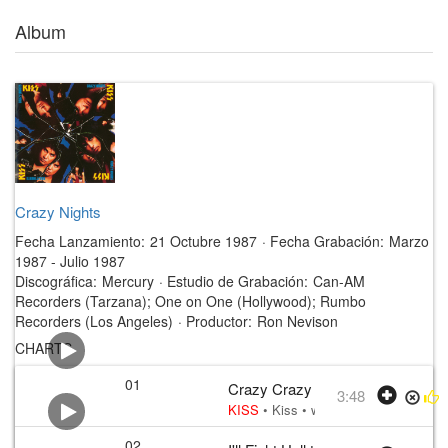
Album
Crazy Nights
Fecha Lanzamiento:
21 Octubre 1987
·
Fecha Grabación:
Marzo
1987 - Julio 1987
Discográfica:
Mercury
·
Estudio de Grabación:
Can-AM
Recorders (Tarzana); One on One (Hollywood); Rumbo
Recorders (Los Angeles)
·
Productor:
Ron Nevison
CHARTS
01
Crazy Crazy Nights
3:48
KISS
•
Kiss
• w:
Paul Stanley, Adam 
02