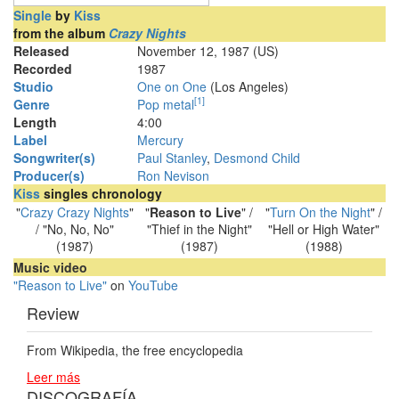
Single
by
Kiss
from the album
Crazy Nights
Released
November 12, 1987 (US)
Recorded
1987
Studio
One on One
(Los Angeles)
[
1
]
Genre
Pop metal
Length
4
:
00
Label
Mercury
Songwriter(s)
Paul Stanley
,
Desmond Child
Producer(s)
Ron Nevison
Kiss
singles chronology
"
Crazy Crazy Nights
"
"
Reason to Live
" /
"
Turn On the Night
" /
/ "No, No, No"
"Thief in the Night"
"Hell or High Water"
(1987)
(1987)
(1988)
Music video
"Reason to Live"
on
YouTube
Review
From Wikipedia, the free encyclopedia
Leer más
DISCOGRAFÍA