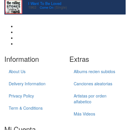
I Want To Be Loved
·
1963
(Single)
Come On
Information
Extras
About Us
Albums recien subidos
Delivery Information
Canciones aleatorias
Privacy Policy
Artistas por orden
alfabetico
Term & Conditions
Más Videos
Mi Cuenta