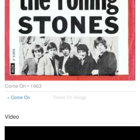
Come On
• 1963
« Come On
Come On Songs
Video