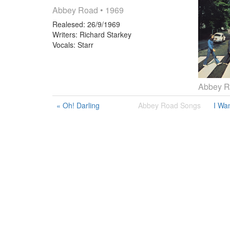
Abbey Road
• 1969
Realesed:
26/9/1969
Writers:
Richard Starkey
Vocals:
Starr
Abbey 
« Oh! Darling
Abbey Road Songs
I Wa