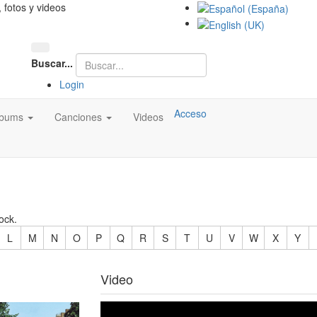
, fotos y videos
Buscar...
Login
Acceso
lbums
Canciones
Videos
ock.
L
M
N
O
P
Q
R
S
T
U
V
W
X
Y
Video