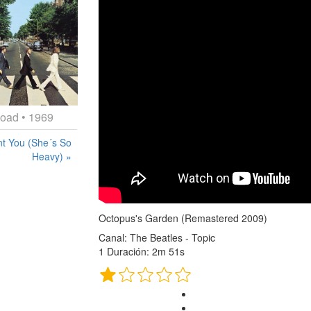
Road
• 1969
nt You (She´s So
Heavy) »
Octopus's Garden (Remastered 2009)
Canal: The Beatles - Topic
1 Duración: 2m 51s