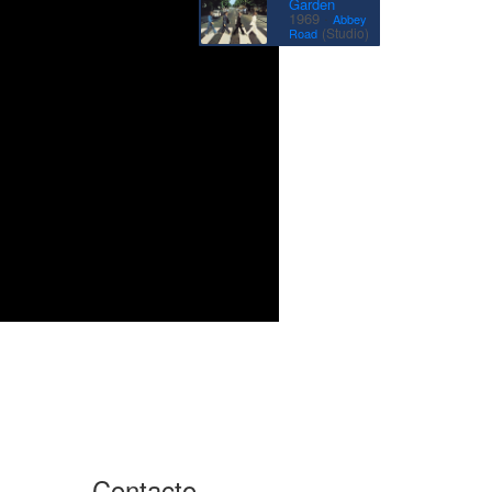
Garden
·
1969
Abbey
(Studio)
Road
Contacto