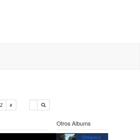
Z
#
Otros Albums
Octopus´s