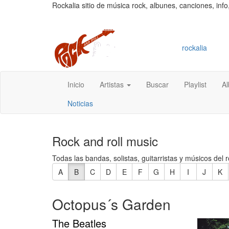
Rockalia sitio de música rock, albunes, canciones, info
rockalia
Inicio
Artistas
Buscar
Playlist
A
Noticias
Rock and roll music
Todas las bandas, solistas, guitarristas y músicos del r
A
B
C
D
E
F
G
H
I
J
K
Octopus´s Garden
The Beatles