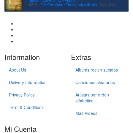
Modern Love (single Version)
·
2015
(Copilation)
Fifty-Two Years - The Complete Singles
Information
Extras
About Us
Albums recien subidos
Delivery Information
Canciones aleatorias
Privacy Policy
Artistas por orden
alfabetico
Term & Conditions
Más Videos
Mi Cuenta