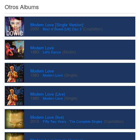
Otros Albums
Modern Love [Single Version]
·
2002
(Copilation)
Best of Bowie [UK] Disc 2
Modern Love
·
1983
(Studio)
Let's Dance
Modern Love
·
1983
(Single)
Modern Love
Modern Love (Live)
·
1983
(Single)
Modern Love
Modern Love (live)
·
2015
(Copilation)
Fifty-Two Years - The Complete Singles