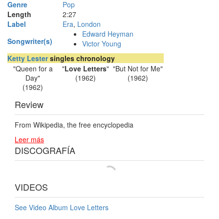
Genre
Pop
Length
2
:
27
Label
Era
,
London
Edward Heyman
Songwriter(s)
Victor Young
Ketty Lester
singles chronology
"Queen for a
"
Love Letters
"
"But Not for Me"
Day"
(1962)
(1962)
(1962)
Review
From Wikipedia, the free encyclopedia
Leer más
DISCOGRAFÍA
VIDEOS
See Video Album Love Letters