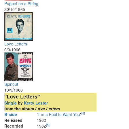
Puppet on a String
20/10/1965
Love Letters
0/0/1966
Spinout
13/9/1966
"Love Letters"
Single
by
Ketty Lester
from the album
Love Letters
[
4
]
B-side
"
I`m a Fool to Want You
"
Released
1962
[
5
]
Recorded
1962