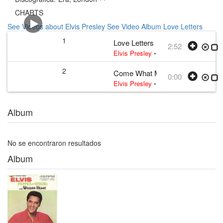
CHARTS
See Videos about Elvis Presley
See Video Album Love Letters
1
Love Letters
2:52
Elvis Presley
•
Elvis Presley
• w:
Vic
2
Come What May
0:00
Elvis Presley
• 1966
Album
No se encontraron resultados
Album