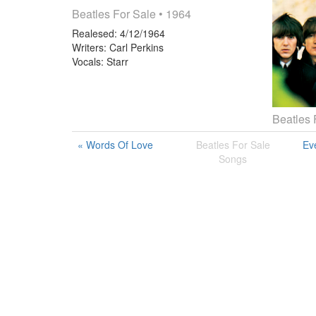
Beatles For Sale
• 1964
Realesed:
4/12/1964
Writers:
Carl Perkins
Vocals:
Starr
Beatles 
« Words Of Love
Beatles For Sale
Eve
Songs