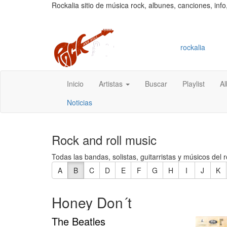
Rockalia sitio de música rock, albunes, canciones, info
rockalia
Inicio
Artistas
Buscar
Playlist
A
Noticias
Rock and roll music
Todas las bandas, solistas, guitarristas y músicos del r
A
B
C
D
E
F
G
H
I
J
K
Honey Don´t
The Beatles