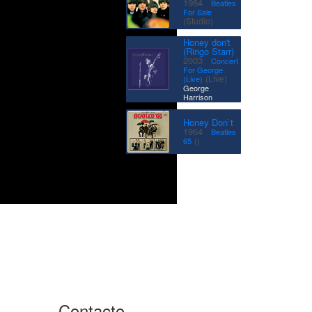
·
1964
Beatles
For Sale
(Studio)
Honey don't
(Ringo Starr)
·
2003
Concert
For George
|
(Live)
(Live)
George
Harrison
Honey Don`t
·
1964
Beatles
()
65
Contacto