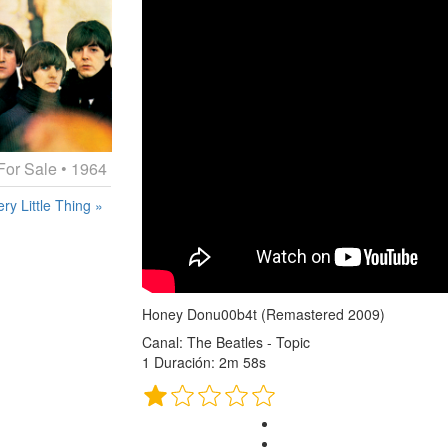
For Sale
• 1964
ry Little Thing »
Honey Donu00b4t (Remastered 2009)
Canal: The Beatles - Topic
1 Duración: 2m 58s