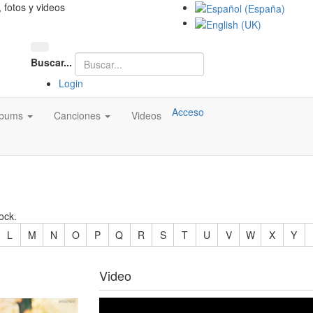
, fotos y videos
Buscar...
Login
Acceso
lbums
Canciones
Videos
ock.
L
M
N
O
P
Q
R
S
T
U
V
W
X
Y
Video