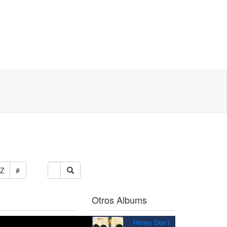
Z
#
Otros Albums
Honey Don´t